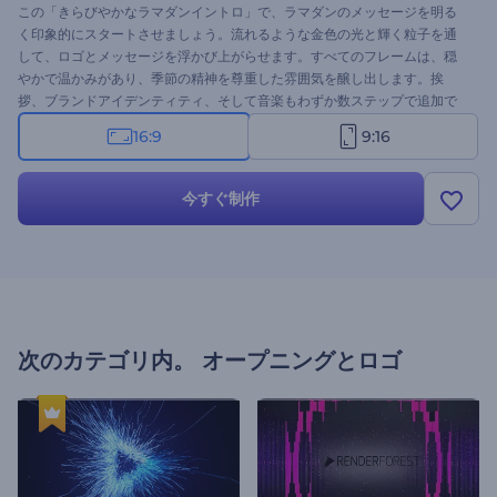
この「きらびやかなラマダンイントロ」で、ラマダンのメッセージを明る
く印象的にスタートさせましょう。流れるような金色の光と輝く粒子を通
して、ロゴとメッセージを浮かび上がらせます。すべてのフレームは、穏
やかで温かみがあり、季節の精神を尊重した雰囲気を醸し出します。挨
拶、ブランドアイデンティティ、そして音楽もわずか数ステップで追加で
きます。個人使用にもビジネス使用にも美しく機能します。今すぐ作成し
16:9
9:16
て、視聴者の一日を明るく照らしましょう！
今すぐ制作
次のカテゴリ内。
オープニングとロゴ