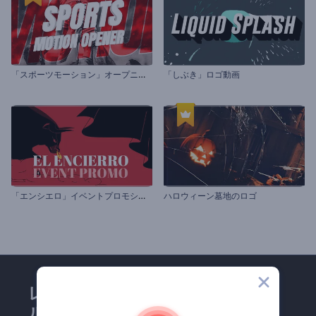
「
スポーツモーション」オープニング
「しぶき」ロゴ動画
「
エンシエロ」イベントプロモション
ハロウィーン墓地のロゴ
レンダーフォレストのメー
ルマガジンにどうかご登録