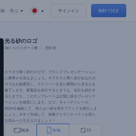
価格
学ぶ
サインイン
無料で試す
光る砂のロゴ
3K+
エクスポート数
10 秒
キラキラ輝く砂のロゴで、ブランドプレゼンテーション
に豪華さを加えましょう。キラキラと輝く砂があなたの
ロゴをお披露目し、スクリーンを見た瞬間から見る人を
魅了します。新製品を紹介するときでも、会社を紹介す
るときでも、このテンプレートは記憶に残るプレゼンテ
ーションを確実にします。ロゴ、キャッチフレーズ、
BGMを編集して、他とは一線を画すブランドを確立しま
しょう。今すぐ作成して、画像アイデンティティを新た
な高みへと引き上げましょう！
16:9
9:16
1:1