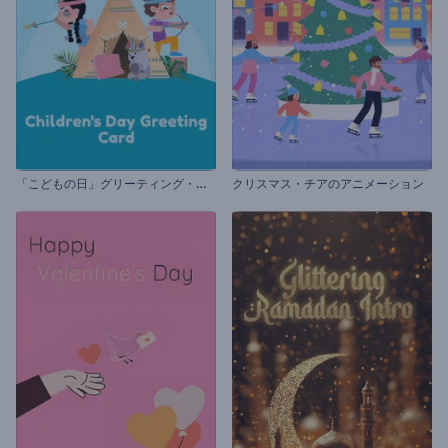
「
こどもの日」グリーティング・カード
クリスマス・チアのアニメーション