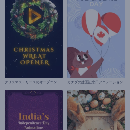
ク
リスマス・リースのオープニング動画
カナダの建国記念日アニメーション