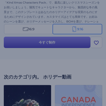
「Kind Xmas Characters Pack」で、最高に楽しいクリスマスシーズンを
お祝いしましょう。陽気でキュートなキャラクターから、魅惑的な冬の風
景まで、このテンプレートはあなたのホリデーアイデアを現実のものにす
るためにデザインされています。カスタマイズはとても簡単です。お好み
のシーンを選び、ホリデーメッセージを入力し、BGMを選び、ナレーショ
ンをアップロードまたは録音するだけです。グリーティングビデオ、ホリ
16:9
9:16
デーイベントの招待状、季節のCM、お知らせなど、様々な用途に最適で
す。今すぐお試しください！
今すぐ制作
次のカテゴリ内。
ホリデー動画