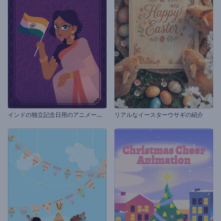
イ
ンドの独立記念日用のアニメーション
リアルなイースターウサギの紹介