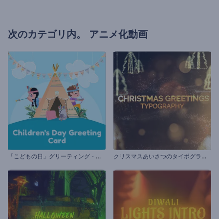
次のカテゴリ内。
アニメ化動画
「
こどもの日」グリーティング・カード
ク
リスマスあいさつのタイポグラフィ