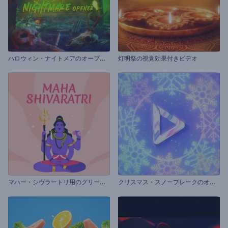
ハ
ロウィン・ナイトメアのオープニング動画
灯明祭の視覚効果付きビデオ
マ
ハー・シヴラートリ用のグリーティング動画
ク
リスマス・スノーフレークのオープニング動画