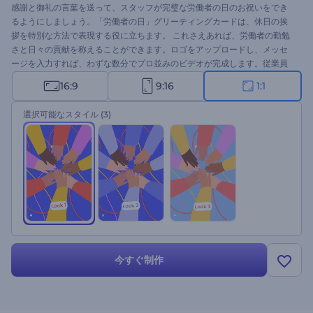
感謝と御礼の言葉を送って、スタッフが完璧な労働者の日のお祝いをでき
るようにしましょう。「労働者の日」グリーティングカードは、休日の挨
拶を特別な方法で表現する役に立ちます。 これさえあれば、労働者の勤勉
さと日々の貢献を称えることができます。ロゴをアップロードし、メッセ
ージを入力すれば、わずな数分でプロ並みのビデオが完成します。従業員
の素晴らしい勤勉さに対する感謝の気持ちをユニークな方法で示してくだ
16:9
9:16
1:1
さい。このテンプレートを今すぐお試しください。
選択可能なスタイル
(3)
今すぐ制作