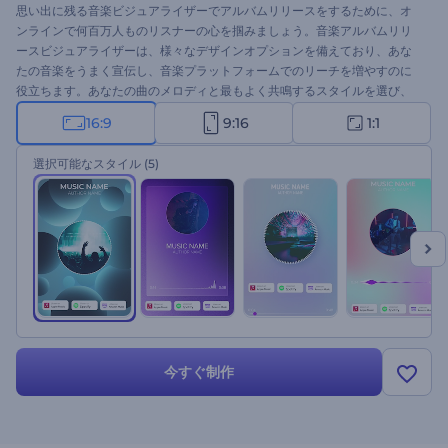
思い出に残る音楽ビジュアライザーでアルバムリリースをするために、オ
ンラインで何百万人ものリスナーの心を掴みましょう。音楽アルバムリリ
ースビジュアライザーは、様々なデザインオプションを備えており、あな
たの音楽をうまく宣伝し、音楽プラットフォームでのリーチを増やすのに
役立ちます。あなたの曲のメロディと最もよく共鳴するスタイルを選び、
音楽トラックをアップロードし、アーティスト名と曲名を書いて数分待つ
16:9
9:16
1:1
だけで、モダンなビジュアライザーを手に入れることができるのです。ア
ルバムリリース、ニューシングルドロップ、曲のプロモーション、カバー
選択可能なスタイル
(5)
バージョンのプレゼンテーションなど、様々な用途に最適です。この素晴
らしいミュージック・ビジュアライザーを、予算内で音楽業界で成功する
キャリアを築くための足がかりにしてください。今すぐ試してみてくださ
い！
今すぐ制作