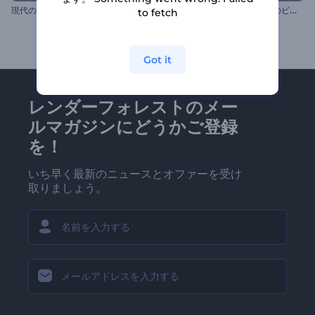
現
代のテクノ・ビートのビジュアライザー
ネ
オンライン・ミュージックのビジュアライザー
to fetch
Got it
レンダーフォレストのメー
ルマガジンにどうかご登録
を！
いち早く最新のニュースとオファーを受け
取りましょう。