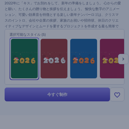
2022年に「キス」でお別れをして、新年の準備をしましょう。 心からの愛
と願い、たくさんの贈り物と挨拶を伝えましょう。 愉快な数字のアニメー
ション、可愛い効果音を特徴とする楽しい新年ナンバーロゴは、クリスマ
スのイントロ、会社や企業の挨拶、家族のお祝いや招待状、休日のクリエ
イティブなデザインとムードを要するプロジェクトを作成する最も簡単で
お洒落な方法です。 一緒に新年を迎えましょう！ロゴをアップロードし
選択可能なスタイル
(5)
て、クリスマスのテキストを調整してください、このプラットホームはい
つも楽しみです！
今すぐ制作