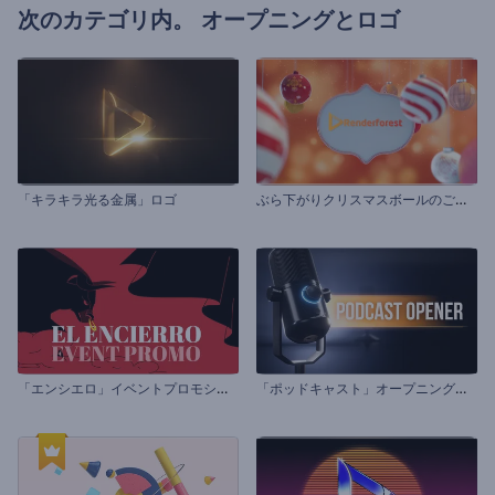
次のカテゴリ内。
オープニングとロゴ
ぶ
ら下がりクリスマスボールのご挨拶動画
「キラキラ光る金属」ロゴ
「
エンシエロ」イベントプロモション
「
ポッドキャスト」オープニング動画