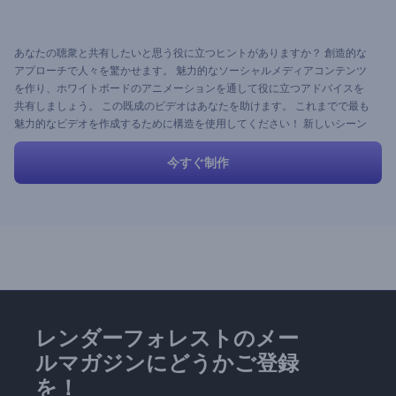
あなたの聴衆と共有したいと思う役に立つヒントがありますか？ 創造的な
アプローチで人々を驚かせます。 魅力的なソーシャルメディアコンテンツ
を作り、ホワイトボードのアニメーションを通して役に立つアドバイスを
共有しましょう。 この既成のビデオはあなたを助けます。 これまでで最も
魅力的なビデオを作成するために構造を使用してください！ 新しいシーン
を追加し、不要な映像シーンを削除して結果を楽しましょう。
今すぐ制作
レンダーフォレストのメー
ルマガジンにどうかご登録
を！