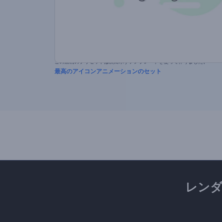
この動画のプリセットは次に示すテンプレートを使って作りました。
最高のアイコンアニメーションのセット
レン