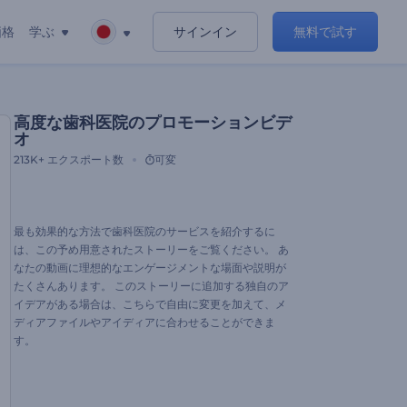
価格
学ぶ
サインイン
無料で試す
高度な歯科医院のプロモーションビデ
オ
213K+
エクスポート数
可変
最も効果的な方法で歯科医院のサービスを紹介するに
は、この予め用意されたストーリーをご覧ください。 あ
なたの動画に理想的なエンゲージメントな場面や説明が
たくさんあります。 このストーリーに追加する独自のア
イデアがある場合は、こちらで自由に変更を加えて、メ
ディアファイルやアイディアに合わせることができま
す。