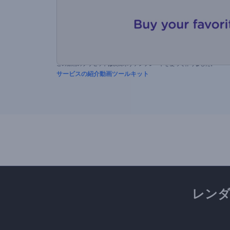
この動画のプリセットは次に示すテンプレートを使って作りました。
サービスの紹介動画ツールキット
レン