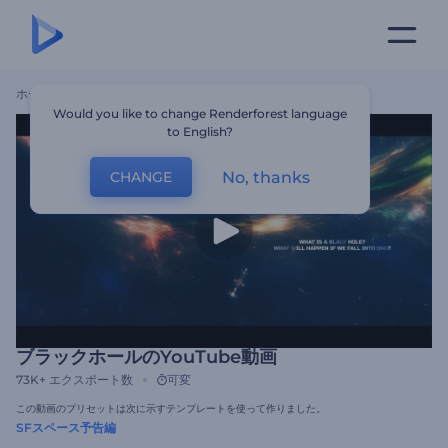
ホーム
テンプレート
ブラックホールのYouTube動画
Would you like to change Renderforest language
to English?
No, thanks
CHANGE
ブラックホールのYouTube動画
73K+
エクスポート数
可変
この動画のプリセットは次に示すテンプレートを使って作りました。
SFスペース予告編