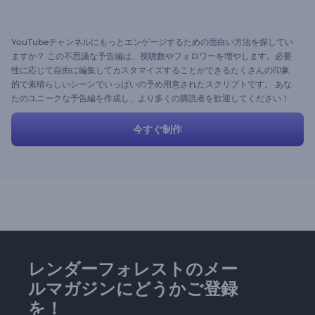
YouTubeチャンネルにもっとエンゲージするための面白い方法を探してい
ますか？ この不思議な予告編は、視聴数やフォロワーを増やします。必要
性に応じて自由に編集してカスタマイズすることができるたくさんの印象
的で素晴らしいシーンでいっぱいの予め用意されたスクリプトです。 あな
たのユニークな予告編を作成し、より多くの購読者を歓迎してください！
今すぐ使ってみてください！
今すぐ制作
レンダーフォレストのメー
ルマガジンにどうかご登録
を！