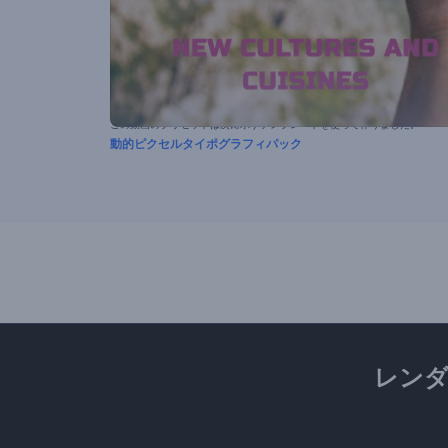
この動画のプリセットは次に示すテンプレートを使って作りました。
動的ピクセルタイポグラフィパック
レン