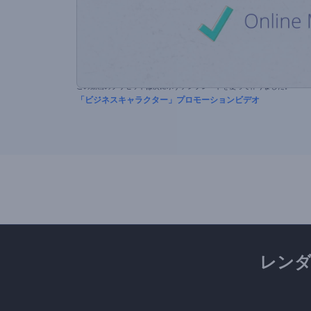
この動画のプリセットは次に示すテンプレートを使って作りました。
「ビジネスキャラクター」プロモーションビデオ
レン