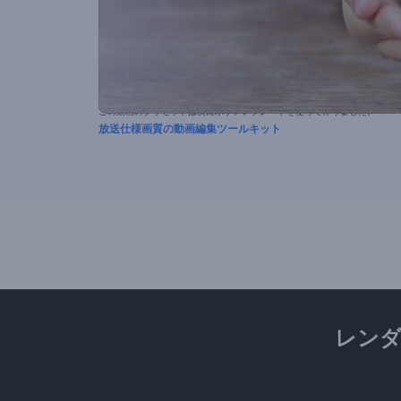
この動画のプリセットは次に示すテンプレートを使って作りました。
放送仕様画質の動画編集ツールキット
レン