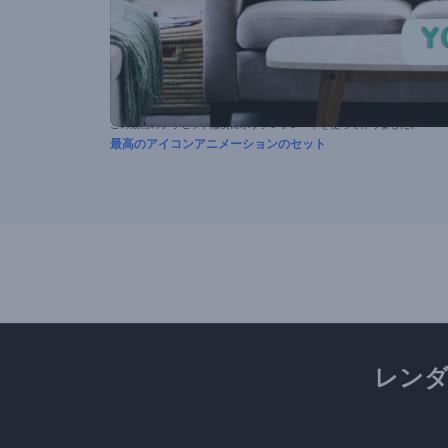
この動画のプリセットは次に示すテンプレートを使って作りました。
最高のアイコンアニメーションのセット
レン