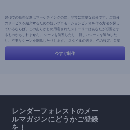
SNSでの販売促進はマーケティングの際、非常に重要な部分です。ご自分
のサービスを紹介するための短いプロモーションビデオを作る方法を探し
ているならば、このあらかじめ用意されたストーリーはあなたが必要とす
るものかもしれません。 シーンを調整したり、新しいシーンを追加した
り、不要なシーンを削除したりします。 スタイルの選択、色の設定、音楽
のアップロード、そしてプレビューをクリックしてください。
今すぐ制作
レンダーフォレストのメー
ルマガジンにどうかご登録
を！