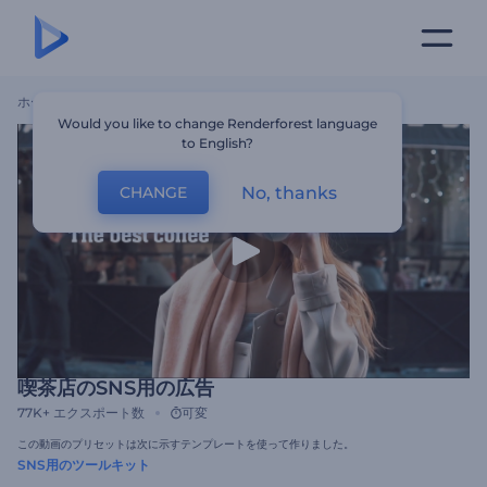
ホーム
テンプレート
喫茶店のSNS用の広告
Would you like to change Renderforest language
to English?
No, thanks
CHANGE
喫茶店のSNS用の広告
77K+
エクスポート数
可変
この動画のプリセットは次に示すテンプレートを使って作りました。
SNS用のツールキット