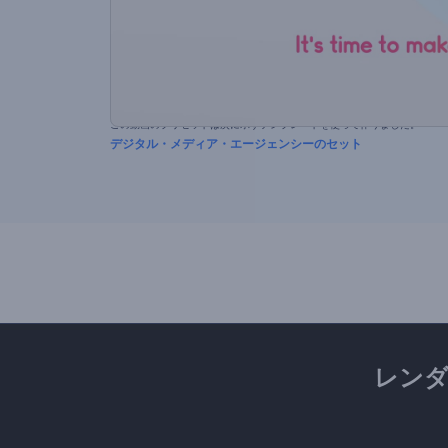
この動画のプリセットは次に示すテンプレートを使って作りました。
デジタル・メディア・エージェンシーのセット
レン