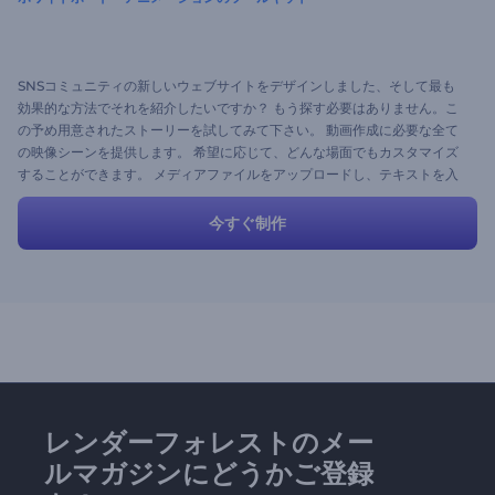
SNSコミュニティの新しいウェブサイトをデザインしました、そして最も
効果的な方法でそれを紹介したいですか？ もう探す必要はありません。こ
の予め用意されたストーリーを試してみて下さい。 動画作成に必要な全て
の映像シーンを提供します。 希望に応じて、どんな場面でもカスタマイズ
することができます。 メディアファイルをアップロードし、テキストを入
力して、Webサイトの宣伝を始めましょう。
今すぐ制作
レンダーフォレストのメー
ルマガジンにどうかご登録