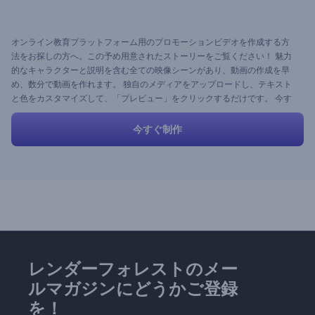
オンライン教育プラットフォーム用のプロモーションビデオを作成する方
法をお探しの方へ。この予め用意されたストーリーをご覧ください！ 魅力
的なキャラクターと説明を含む全ての映像シーンがあり、動画の作成を早
め、数分で動画を作れます。 独自のメディアをアップロードし、テキスト
と色をカスタマイズして、「プレビュー」をクリックするだけです。 今す
ぐ試してみて、プロセスを楽しんでください！
今すぐ制作
レンダーフォレストのメー
ルマガジンにどうかご登録
を！