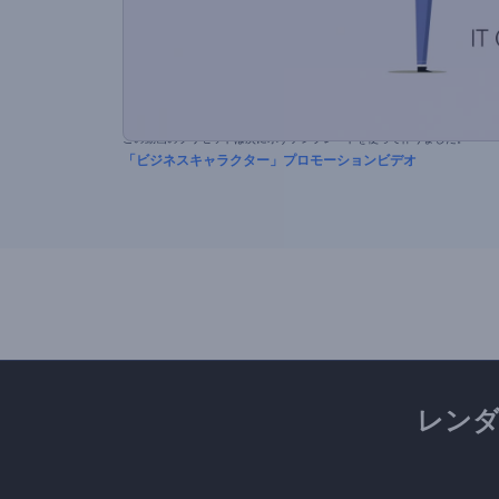
この動画のプリセットは次に示すテンプレートを使って作りました。
「ビジネスキャラクター」プロモーションビデオ
レン