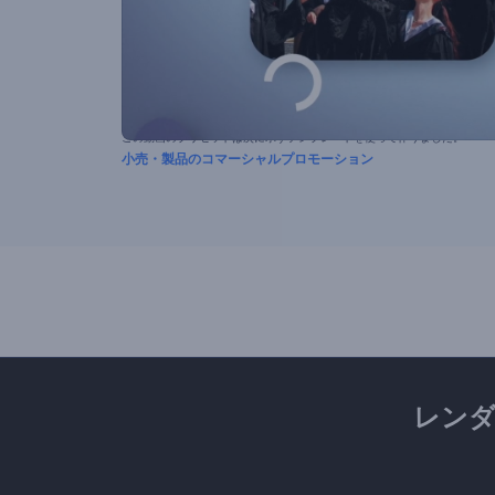
この動画のプリセットは次に示すテンプレートを使って作りました。
小売・製品のコマーシャルプロモーション
レン