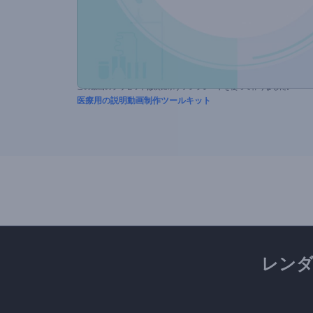
この動画のプリセットは次に示すテンプレートを使って作りました。
医療用の説明動画制作ツールキット
レン