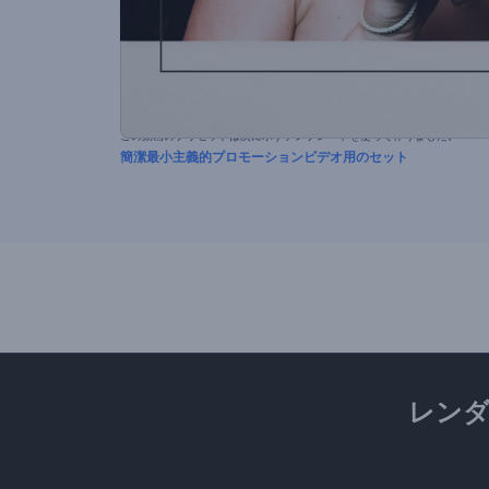
この動画のプリセットは次に示すテンプレートを使って作りました。
簡潔最小主義的プロモーションビデオ用のセット
レン