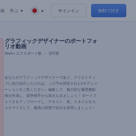
価格
学ぶ
サインイン
無料で試す
グラフィックデザイナーのポートフォ
リオ動画
164K+
エクスポート数
可変
あなたがグラフィックデザイナーであり、クリエイティ
ブに自己紹介したければ、この予め用意されたCVアニメ
ーションをご覧ください。編集して、魅力的な履歴書動
画を作成し、競争相手から抜きん出ましょう！ ポートフ
ォリオをアップロードし、テキスト、色、スタイルをカ
スタマイズして、最高の状態で自分を表現しましょう！