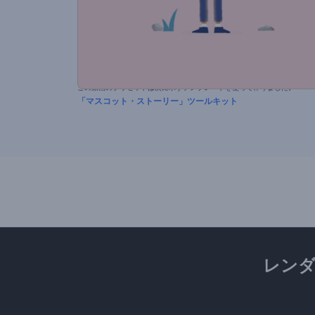
この動画のプリセットは次に示すテンプレートを使って作りました。
「マスコット・ストーリー」ツールキット
レン