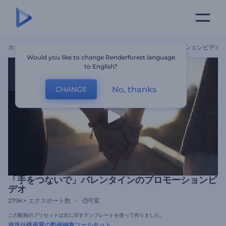
ホーム
テンプレート
「手をつないで」バレンタインのプロモーションビデオ
Would you like to change Renderforest language
to English?
No, thanks
CHANGE
「手をつないで」バレンタインのプロモーションビ
デオ
279K+
エクスポート数
可変
この動画のプリセットは次に示すテンプレートを使って作りました。
放送仕様画質の動画編集ツールキット