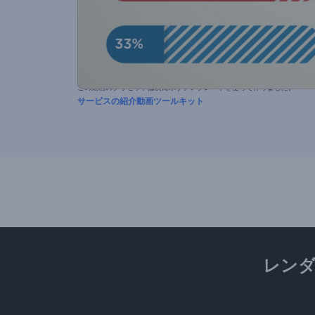
この動画のプリセットは次に示すテンプレートを使って作りました。
サービスの紹介動画ツールキット
レン