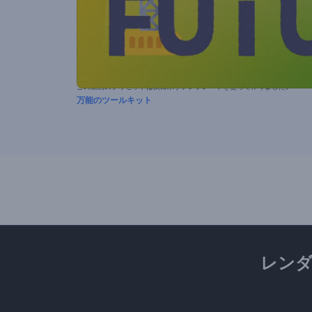
この動画のプリセットは次に示すテンプレートを使って作りました。
万能のツールキット
レン