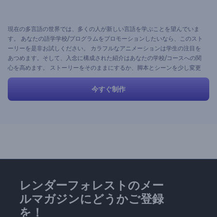
現在の多言語の世界では、多くの人が新しい言語を学ぶことを望んでいま
す。 あなたの語学学校/プログラムをプロモーションしたいなら、このスト
ーリーを是非お試しください。 カラフルなアニメーションは学生の注目を
あつめます。そして、入念に構成された紹介はあなたの学校/コースへの関
心を高めます。 ストーリーをそのままにするか、脚本とシーンを少し変更
すれば、魅力的なプロモーションビデオを手軽に作成できます。
今すぐ制作
レンダーフォレストのメー
ルマガジンにどうかご登録
を！