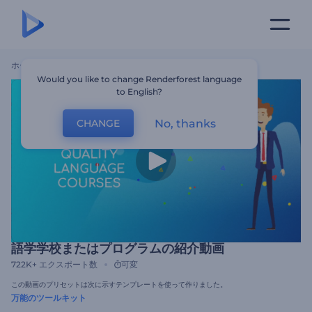
ホーム
テンプレート
語学学校またはプログラムの紹介動画
Would you like to change Renderforest language
to English?
No, thanks
CHANGE
語学学校またはプログラムの紹介動画
722K+
エクスポート数
可変
この動画のプリセットは次に示すテンプレートを使って作りました。
万能のツールキット