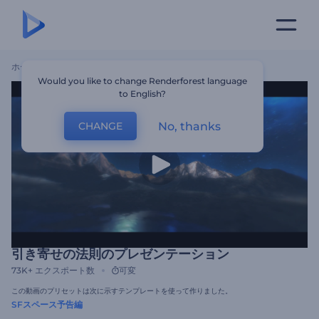
ホーム
テンプレート
引き寄せの法則のプレゼンテーション
Would you like to change Renderforest language
to English?
No, thanks
CHANGE
引き寄せの法則のプレゼンテーション
73K+
エクスポート数
可変
この動画のプリセットは次に示すテンプレートを使って作りました。
SFスペース予告編