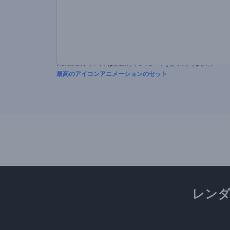
この動画のプリセットは次に示すテンプレートを使って作りました。
最高のアイコンアニメーションのセット
レン