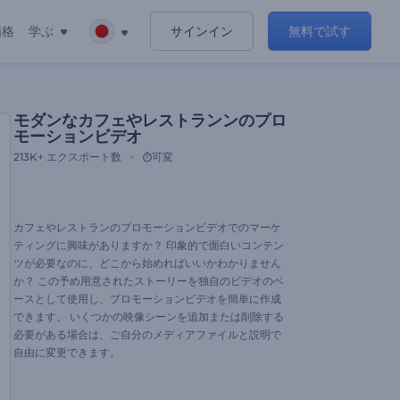
価格
学ぶ
サインイン
無料で試す
モダンなカフェやレストランンのプロ
モーションビデオ
213K+
エクスポート数
可変
カフェやレストランのプロモーションビデオでのマーケ
ティングに興味がありますか？ 印象的で面白いコンテン
ツが必要なのに、どこから始めればいいかわかりません
か？ この予め用意されたストーリーを独自のビデオのベ
ースとして使用し、プロモーションビデオを簡単に作成
できます。 いくつかの映像シーンを追加または削除する
必要がある場合は、ご自分のメディアファイルと説明で
自由に変更できます。