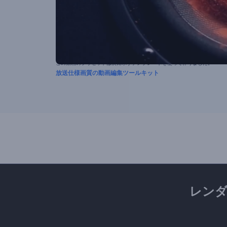
この動画のプリセットは次に示すテンプレートを使って作りました。
放送仕様画質の動画編集ツールキット
レン