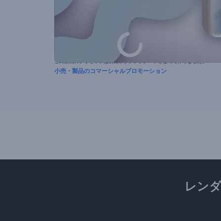
この動画のプリセットは次に示すテンプレートを使って作りました。
小売・製品のコマーシャルプロモーション
レン