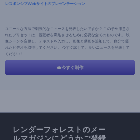
レスポンシブWebサイトのプレゼンテーション
ユニークな方法で刺激的なニュースを発表したいですか？ この予め用意さ
れたプリセットは、視聴者を満足させるために必要な全てのものです。 映
像シーンを変更し、テキストを入力し、画像と動画を追加して、数分で優
れたビデオを取得してください。 今すぐ試して、良いニュースを発表して
ください！
今すぐ制作
レンダーフォレストのメー
ルマガジンにどうかご登録