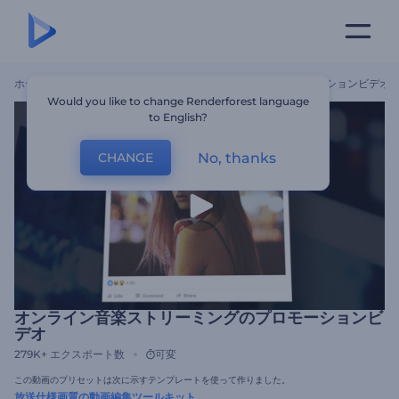
ホーム
テンプレート
オンライン音楽ストリーミングのプロモーションビデオ
Would you like to change Renderforest language
to English?
No, thanks
CHANGE
オンライン音楽ストリーミングのプロモーションビ
デオ
279K+
エクスポート数
可変
この動画のプリセットは次に示すテンプレートを使って作りました。
放送仕様画質の動画編集ツールキット