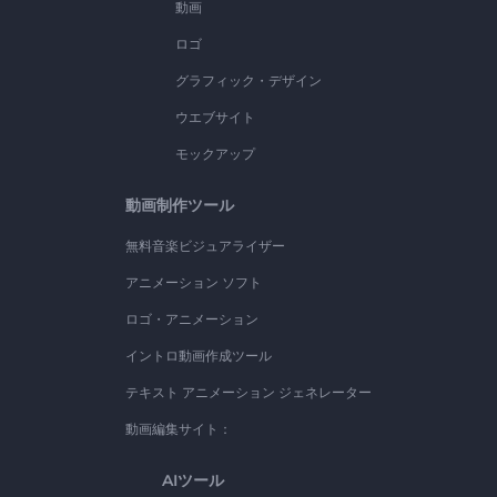
動画
ロゴ
グラフィック・デザイン
ウエブサイト
モックアップ
動画制作ツール
無料音楽ビジュアライザー
アニメーション ソフト
ロゴ・アニメーション
イントロ動画作成ツール
テキスト アニメーション ジェネレーター
動画編集サイト：
AIツール