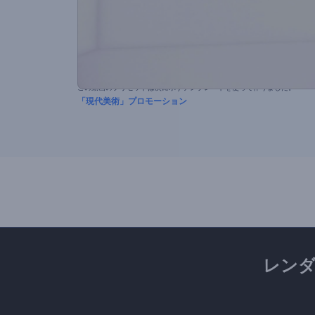
この動画のプリセットは次に示すテンプレートを使って作りました。
「現代美術」プロモーション
レン