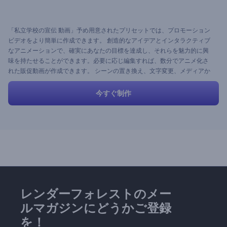
「私立学校の宣伝 動画」予め用意されたプリセットでは、プロモーション
ビデオをより簡単に作成できます。 創造的なアイデアとインタラクティブ
なアニメーションで、確実にあなたの目標を達成し、それらを魅力的に興
味を持たせることができます。必要に応じ編集すれば、数分でアニメ化さ
れた販促動画が作成できます。 シーンの置き換え、文字変更、メディアか
らのアップロード、テキストを 設定することができます。
今すぐ制作
レンダーフォレストのメー
ルマガジンにどうかご登録
を！