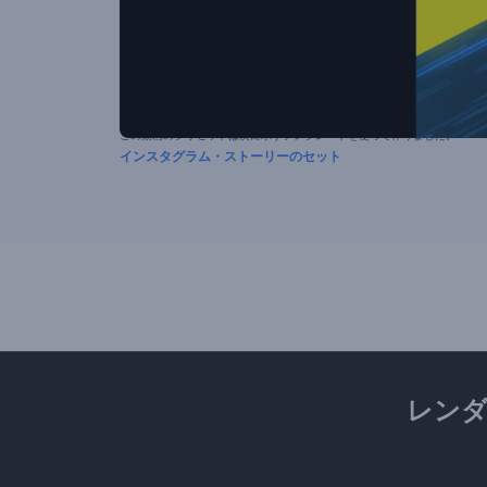
この動画のプリセットは次に示すテンプレートを使って作りました。
インスタグラム・ストーリーのセット
レン