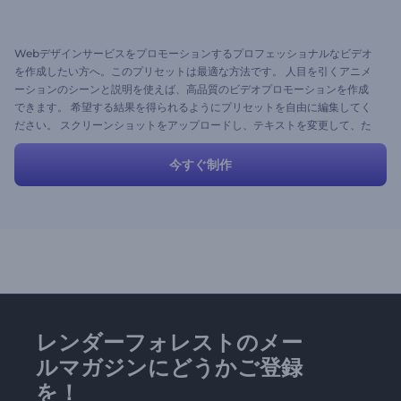
Webデザインサービスをプロモーションするプロフェッショナルなビデオ
を作成したい方へ。このプリセットは最適な方法です。 人目を引くアニメ
ーションのシーンと説明を使えば、高品質のビデオプロモーションを作成
できます。 希望する結果を得られるようにプリセットを自由に編集してく
ださい。 スクリーンショットをアップロードし、テキストを変更して、た
った数分で素晴らしいプロモーションビデオを作りませんか。
今すぐ制作
レンダーフォレストのメー
ルマガジンにどうかご登録
を！