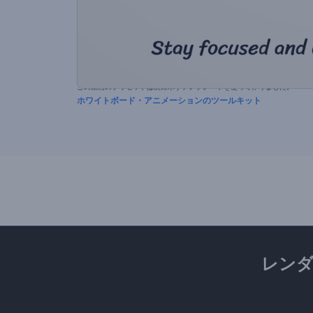
この動画のプリセットは次に示すテンプレートを使って作りました。
ホワイトボード・アニメーションのツールキット
レン