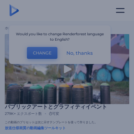
ホーム
テンプレート
パブリックアートとグラフィティイベント
Would you like to change Renderforest language
to English?
No, thanks
CHANGE
パブリックアートとグラフィティイベント
279K+
エクスポート数
可変
この動画のプリセットは次に示すテンプレートを使って作りました。
放送仕様画質の動画編集ツールキット