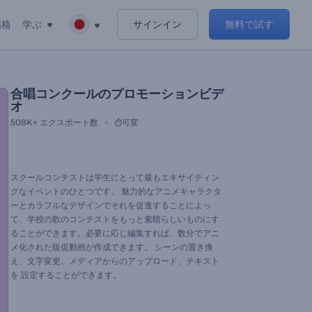
価格
学ぶ
サインイン
無料で試す
合唱コンクールのプロモーションビデ
オ
508K+
エクスポート数
可変
スクールコンテストは学生にとって最もエキサイティン
グなイベントのひとつです。 魅力的なアニメキャラクタ
ーとカラフルなデザインでそれを促進することによっ
て、学校の歌のコンテストをもっと素晴らしいものにす
ることができます。必要に応じ編集すれば、数分でアニ
メ化された販促動画が作成できます。 シーンの置き換
え、文字変更、メディアからのアップロード、テキスト
を 設定することができます。