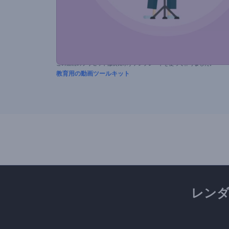
この動画のプリセットは次に示すテンプレートを使って作りました。
教育用の動画ツールキット
レン