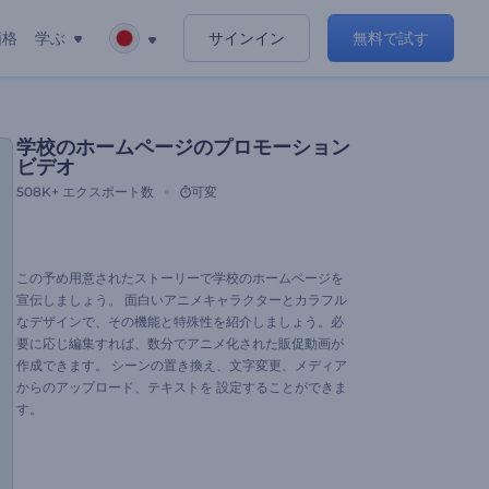
価格
学ぶ
サインイン
無料で試す
学校のホームページのプロモーション
ビデオ
508K+
エクスポート数
可変
この予め用意されたストーリーで学校のホームページを
宣伝しましょう。 面白いアニメキャラクターとカラフル
なデザインで、その機能と特殊性を紹介しましょう。必
要に応じ編集すれば、数分でアニメ化された販促動画が
作成できます。 シーンの置き換え、文字変更、メディア
からのアップロード、テキストを 設定することができま
す。