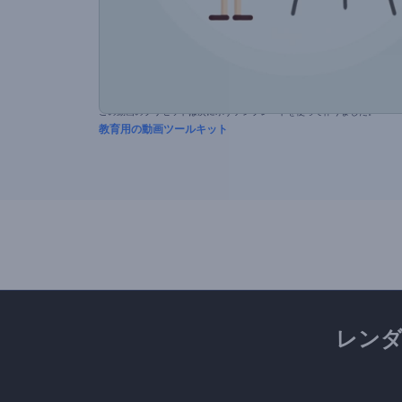
この動画のプリセットは次に示すテンプレートを使って作りました。
教育用の動画ツールキット
レン