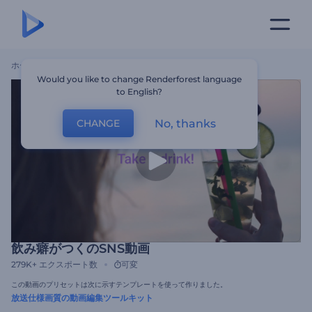
ホーム
テンプレート
飲み癖がつくのSNS動画
Would you like to change Renderforest language
to English?
No, thanks
CHANGE
飲み癖がつくのSNS動画
279K+
エクスポート数
可変
この動画のプリセットは次に示すテンプレートを使って作りました。
放送仕様画質の動画編集ツールキット