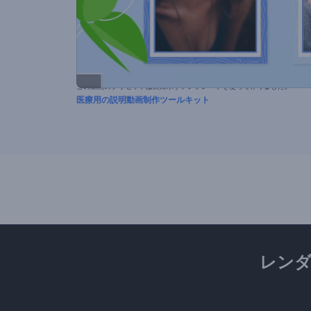
この動画のプリセットは次に示すテンプレートを使って作りました。
医療用の説明動画制作ツールキット
レン