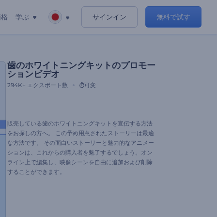
価格
学ぶ
サインイン
無料で試す
歯のホワイトニングキットのプロモー
ションビデオ
294K+
エクスポート数
可変
販売している歯のホワイトニングキットを宣伝する方法
をお探しの方へ。 この予め用意されたストーリーは最適
な方法です。 その面白いストーリーと魅力的なアニメー
ションは、これからの購入者を魅了するでしょう。オン
ライン上で編集し、映像シーンを自由に追加および削除
することができます。