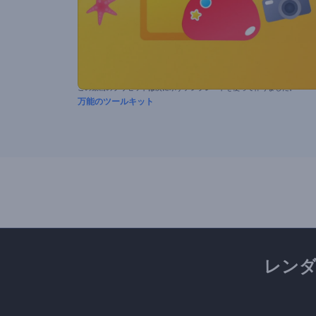
この動画のプリセットは次に示すテンプレートを使って作りました。
万能のツールキット
レン