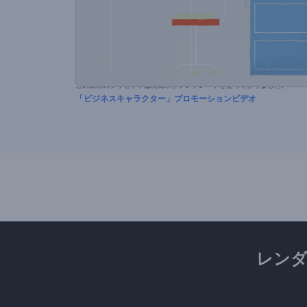
この動画のプリセットは次に示すテンプレートを使って作りました。
「ビジネスキャラクター」プロモーションビデオ
レン