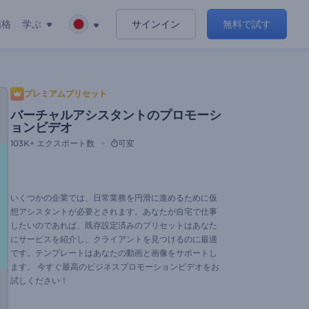
価格
学ぶ
サインイン
無料で試す
プレミアムプリセット
バーチャルアシスタントのプロモーシ
ョンビデオ
103K+
エクスポート数
可変
いくつかの企業では、日常業務を円滑に進めるために仮
想アシスタントが必要とされます。あなたが自宅で仕事
したいのであれば、既存設定済みのプリセットはあなた
にサービスを紹介し、クライアントを見つけるのに最適
です。テンプレートはあなたの動画と画像をサポートし
ます。 今すぐ最高のビジネスプロモーションビデオをお
試しください！