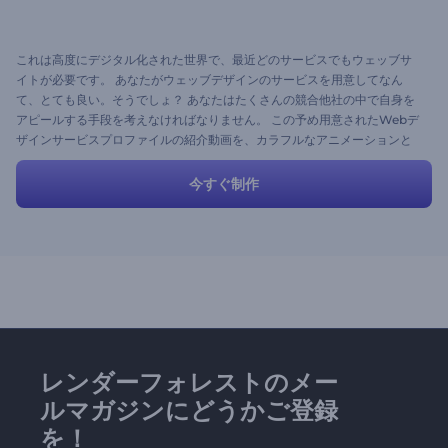
これは高度にデジタル化された世界で、最近どのサービスでもウェッブサ
イトが必要です。 あなたがウェッブデザインのサービスを用意してなん
て、とても良い。そうでしょ？ あなたはたくさんの競合他社の中で自身を
アピールする手段を考えなければなりません。 この予め用意されたWebデ
ザインサービスプロファイルの紹介動画を、カラフルなアニメーションと
楽しいストーリーで試してみませんか。 映像シーンを変更し、新しいシー
ンを追加し、個人の連絡先の詳細を編集して、エンゲージングなストーリ
今すぐ制作
ーを利用しましょう。
レンダーフォレストのメー
ルマガジンにどうかご登録
を！