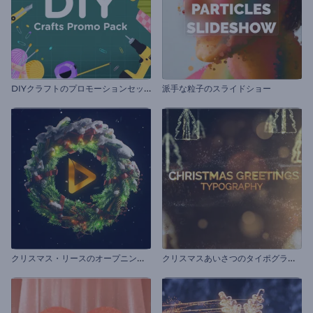
D
IYクラフトのプロモーションセット
派手な粒子のスライドショー
ク
リスマス・リースのオープニング動画
ク
リスマスあいさつのタイポグラフィ