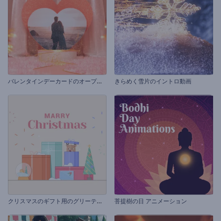
バ
レンタインデーカードのオープニング動画
きらめく雪片のイントロ動画
ク
リスマスのギフト用のグリーティングカード
菩提樹の日 アニメーション