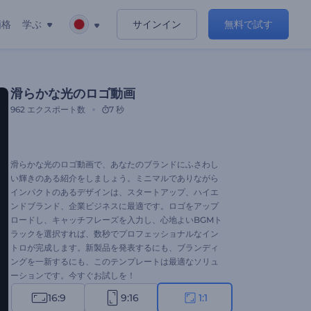
価格
学ぶ
サインイン
無料で試す
滑らかな光のロゴ動画
962
エクスポート数
7 秒
滑らかな光のロゴ動画で、あなたのブランドにふさわし
い輝きのある紹介をしましょう。ミニマルでありながら
インパクトのあるデザインは、スタートアップ、ハイエ
ンドブランド、企業ビジネスに最適です。ロゴをアップ
ロードし、キャッチフレーズを入力し、心地よいBGMト
ラックを選択すれば、数秒でプロフェッショナルなイン
トロが完成します。新製品を発表するにも、ブランディ
ングを一新するにも、このテンプレートは最適なソリュ
ーションです。今すぐお試しを！
16:9
9:16
1:1