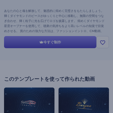
あなたの心と魂を解放して、魅惑的に煌めく完璧さをもたらしましょう。
輝くダイヤモンドのピースがゆっくりと中心に移動し、無限の空間をつな
ぎ合わせ、輝く粒子に光を広げてロゴを披露します。 煌めくダイヤモンド
星雲オープナーを使用して、聴衆の気持ちをより高いレベルの知覚で目覚
めさせる。 賞のための強力な方法は、ファッションイントロ、CM動画、
会社紹介などを示します。ロゴをアップロードして優雅さを演出しましょ
う！
今すぐ制作
このテンプレートを使って作られた動画